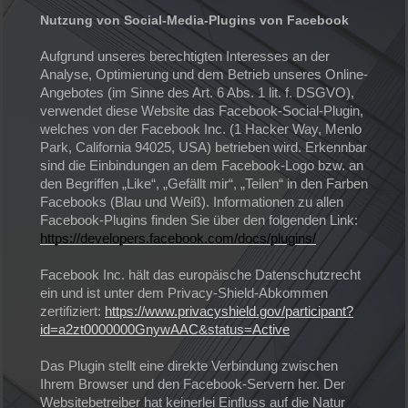
Nutzung von Social-Media-Plugins von Facebook
Aufgrund unseres berechtigten Interesses an der
Analyse, Optimierung und dem Betrieb unseres Online-
Angebotes (im Sinne des Art. 6 Abs. 1 lit. f. DSGVO),
verwendet diese Website das Facebook-Social-Plugin,
welches von der Facebook Inc. (1 Hacker Way, Menlo
Park, California 94025, USA) betrieben wird. Erkennbar
sind die Einbindungen an dem Facebook-Logo bzw. an
den Begriffen „Like“, „Gefällt mir“, „Teilen“ in den Farben
Facebooks (Blau und Weiß). Informationen zu allen
Facebook-Plugins finden Sie über den folgenden Link:
https://developers.facebook.com/docs/plugins/
Facebook Inc. hält das europäische Datenschutzrecht
ein und ist unter dem Privacy-Shield-Abkommen
zertifiziert:
https://www.privacyshield.gov/participant?
id=a2zt0000000GnywAAC&status=Active
Das Plugin stellt eine direkte Verbindung zwischen
Ihrem Browser und den Facebook-Servern her. Der
Websitebetreiber hat keinerlei Einfluss auf die Natur